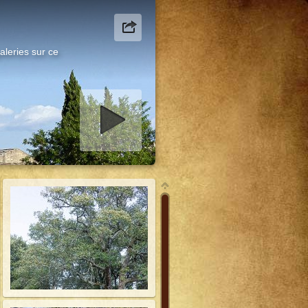
aleries sur ce
er diaporama