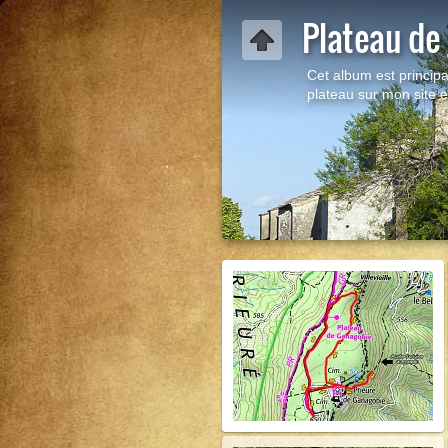
Plateau de 
Cet album est principa
plateau sur mon site 