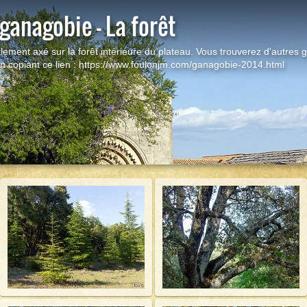
ganagobie - La forêt
lement axé sur la forêt intérieure du plateau. Vous trouverez d'autres g
en copiant ce lien : https://www.foulonjm.com/ganagobie-2014.html
Démarr